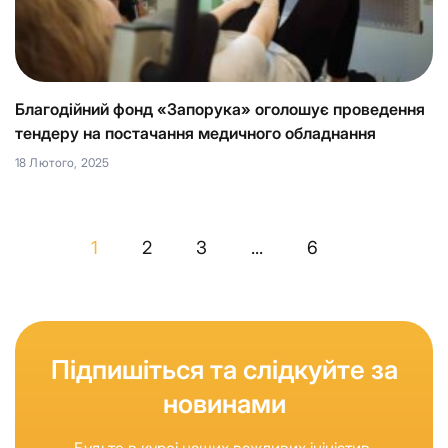
Благодійний фонд «Запорука» оголошує проведення
тендеру на постачання медичного обладнання
18 Лютого, 2025
1
2
3
...
6
Підпишіться та слідкуйте за
новинами
Будьте в курсі наших важливих ініціатив,