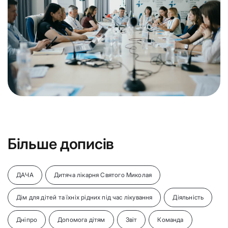
Більше дописів
ДАЧА
Дитяча лікарня Святого Миколая
Дім для дітей та їхніх рідних під час лікування
Діяльність
Дніпро
Допомога дітям
Звіт
Команда