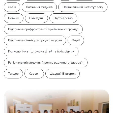
Львів
Навчання медиків
Національний інститут раку
Новини
Охматдит
Партнерство
Підтримка прифронтових і приймаючих громад
Підтримка сімей у ситуаціях загрози
Події
Психологічна підтримка дітей та їхніх рідних
Регіональний медичний центр родинного здоров'я
Тендер
Херсон
Щедрий Вівторок