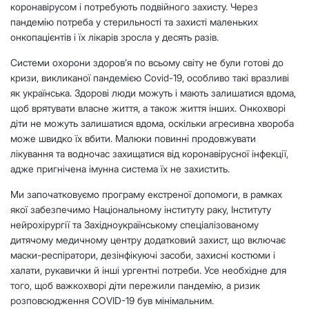
коронавірусом і потребують подвійного захисту. Через
пандемію потреба у стерильності та захисті маленьких
онкопацієнтів і їх лікарів зросла у десять разів.
Системи охорони здоров’я по всьому світу не були готові до
кризи, викликаної пандемією Covid-19, особливо такі вразливі
як українська. Здорові люди можуть і мають залишатися вдома,
щоб врятувати власне життя, а також життя інших. Онкохворі
діти не можуть залишатися вдома, оскільки агресивна хвороба
може швидко їх вбити. Малюки повинні продовжувати
лікування та водночас захищатися від коронавірусної інфекції,
адже пригнічена імунна система їх не захистить.
Ми започатковуємо програму екстреної допомоги, в рамках
якої забезпечимо Національному інституту раку, Інституту
нейрохірургії та Західноукраїнському спеціалізованому
дитячому медичному центру додатковий захист, що включає
маски-респіратори, дезінфікуючі засоби, захисні костюми і
халати, рукавички й інші ургентні потреби. Усе необхідне для
того, щоб важкохворі діти пережили пандемію, а ризик
розповсюдження COVID-19 був мінімальним.