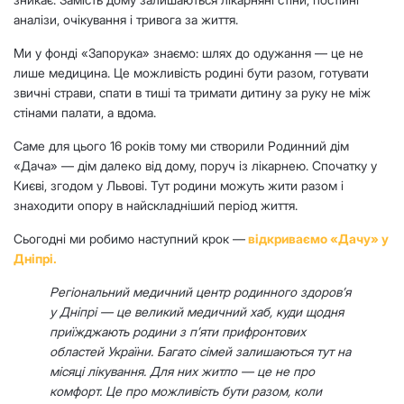
аналізи, очікування і тривога за життя.
Ми у фонді «Запорука» знаємо: шлях до одужання — це не
лише медицина. Це можливість родині бути разом, готувати
звичні страви, спати в тиші та тримати дитину за руку не між
стінами палати, а вдома.
Саме для цього 16 років тому ми створили Родинний дім
«Дача» — дім далеко від дому, поруч із лікарнею. Спочатку у
Києві, згодом у Львові. Тут родини можуть жити разом і
знаходити опору в найскладніший період життя.
Сьогодні ми робимо наступний крок —
відкриваємо «Дачу» у
Дніпрі.
Регіональний медичний центр родинного здоров’я
у Дніпрі — це великий медичний хаб, куди щодня
приїжджають родини з п’яти прифронтових
областей України. Багато сімей залишаються тут на
місяці лікування. Для них житло — це не про
комфорт. Це про можливість бути разом, коли