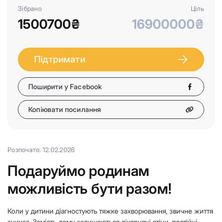
Зібрано
Ціль
1500700₴
16900000₴
Підтримати
Поширити у Facebook
Копіювати посилання
Розпочато: 12.02.2026
Подаруймо родинам
можливість бути разом!
Коли у дитини діагностують тяжке захворювання, звичне життя
зникає. Замість дому залишаються лікарняні стіни, постійні