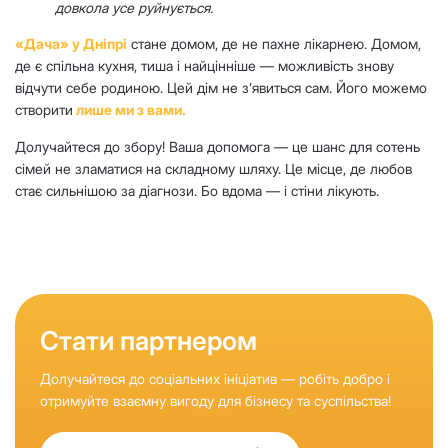
довкола усе руйнується.
«Дача» у Дніпрі
стане домом, де не пахне лікарнею. Домом,
де є спільна кухня, тиша і найцінніше — можливість знову
відчути себе родиною. Цей дім не з’явиться сам. Його можемо
створити
лише ми з вами.
Долучайтеся до збору! Ваша допомога — це шанс для сотень
сімей не зламатися на складному шляху. Це місце, де любов
стає сильнішою за діагнози. Бо вдома — і стіни лікують.
Стати партнером
Долучайтеся до соціальних ініціатив — робіть добро і
отримуйте взаємну вигоду для бізнесу та суспільства!