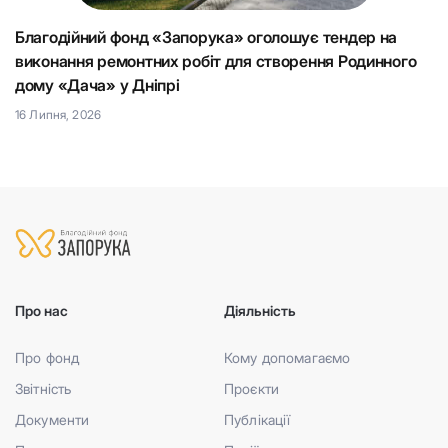
Благодійний фонд «Запорука» оголошує тендер на
К
виконання ремонтних робіт для створення Родинного
що
Н
дому «Дача» у Дніпрі
15
16 Липня, 2026
Про нас
Діяльність
Про фонд
Кому допомагаємо
Звітність
Проєкти
Документи
Публікації