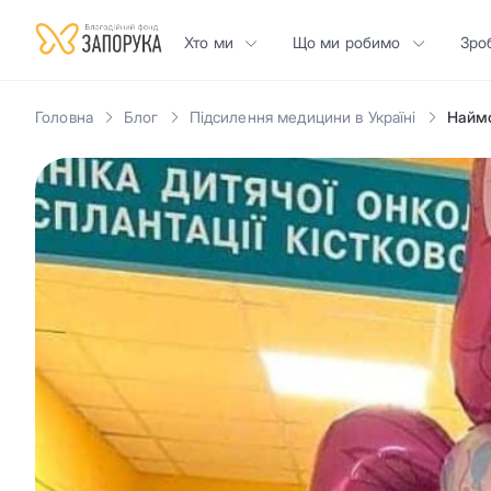
Хто ми
Що ми робимо
Зро
Головна
Блог
Підсилення медицини в Україні
Наймо