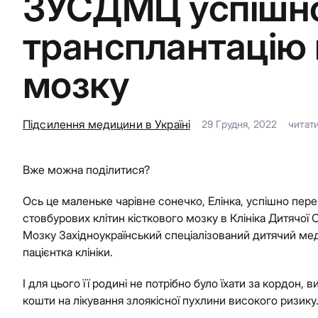
ЗУСДМЦ успішно
трансплантацію 
мозку
Підсилення медицини в Україні
29 Грудня, 2022
читат
Вже можна поділитися?
Ось це маленьке чарівне сонечко, Елінка, успішно пер
стовбурових клітин кісткового мозку в Клініка Дитячої О
Мозку Західноукраїнський спеціалізований дитячий м
пацієнтка клініки.
І для цього її родині не потрібно було їхати за кордон,
кошти на лікування злоякісної пухлини високого ризику