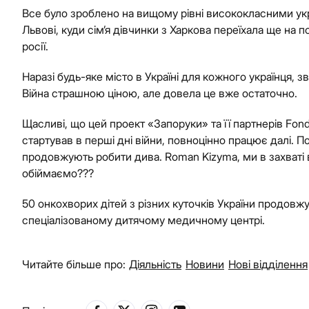
Все було зроблено на вищому рівні висококласними ук
Львові, куди сім’я дівчинки з Харкова переїхала ще на 
росії.
Наразі будь-яке місто в Україні для кожного українця, зв
Війна страшною ціною, але довела це вже остаточно.
Щасливі, що цей проект «Запоруки» та її партнерів Fondaz
стартував в перші дні війни, повноцінно працює далі. П
продовжують робити дива. Roman Kizyma, ми в захваті в
обіймаємо???
50 онкохворих дітей з різних куточків України продовж
спеціалізованому дитячому медичному центрі.
Читайте більше про:
Діяльність
Новини
Нові відділення