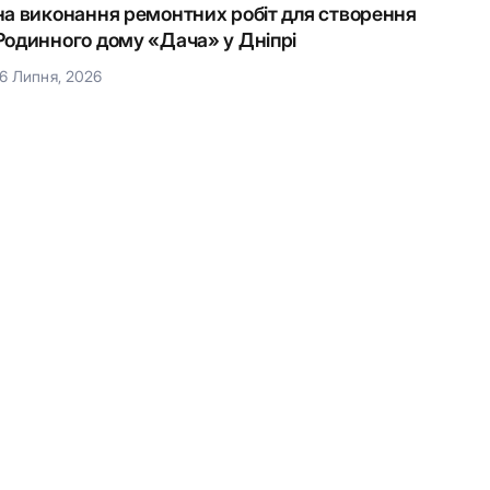
на виконання ремонтних робіт для створення
Наці
Родинного дому «Дача» у Дніпрі
15 Лип
16 Липня, 2026