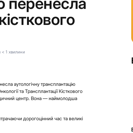
 перенесла
кісткового
и
< 1
хвилини
енесла аутологічну трансплантацію
нкології та Трансплантації Кісткового
едичний центр. Вона — наймолодша
 витрачаючи дорогоцінний час та великі
.
Якби п’ятирічний Данило зустрів різнобарвного