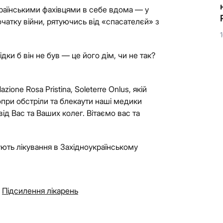
єдинорога, який виконує бажання, він би точно
раїнськими фахівцями в себе вдома — у
знав, що загадати!
початку війни, рятуючись від «спасателєй» з
9 Липня, 2026
ідки б він не був — це його дім, чи не так?
ione Rosa Pristina, Soleterre Onlus, якій
опри обстріли та блекаути наші медики
ід Вас та Ваших колег. Вітаємо вас та
ують лікування в Західноукраїнському
Підсилення лікарень