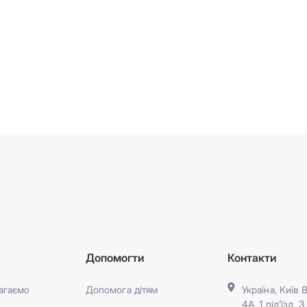
ь
Допомогти
Контакти
агаємо
Допомога дітям
Україна, Київ 
4А, 1 під’їзд, 