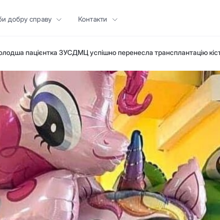
би добру справу
Контакти
лодша пацієнтка ЗУСДМЦ успішно перенесла трансплантацію кіс