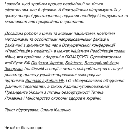
і засоби, щоб зробити процес реабілітації не тільки
ефективним, але й цікавим. А благодійники підтримують їх у
цьому процесі дивотворення, надаючи необхідні інструменти та
можливості для професійного зростання.
Досвідом роботи з цими та іншими пацієнтами, новітніми
методиками та особистими напрацюваннями фахівці й
фахівчині з ділилися під час
ІІ Всеукраїнської конференції
«Реабілітація у педіатрії» в межах ініціативи Реабілітація травм
війни, яка пройшла у березні в ОХМАТДИТі.
Організаторами
якої були: БФ
Пацієнти України
,
Soleterre
,
Благодійний фонд
Запорука
, Італійській агенції з питань співробітництва в галузі
розвитку, проєкту україно-норвезької співпраці за
підтримки
Sunnaas sykehus HF
, ГО «Всеукраїнське об’єднання
фізичних терапевтів», а також Радниці-уповноваженої
Президента України з питань безбар’єрності
Тетяна
Ломакіна
і
Міністерство охорони здоров’я України
.
Текст підготувала: Олена Кущенко
Читайте більше про: