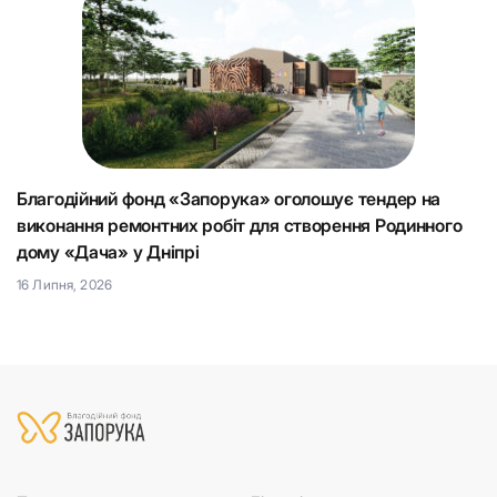
Благодійний фонд «Запорука» оголошує тендер на
К
виконання ремонтних робіт для створення Родинного
що
Н
дому «Дача» у Дніпрі
15
16 Липня, 2026