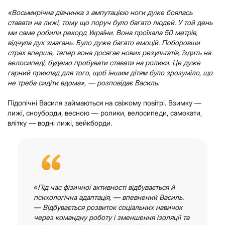
«Восьмирічна дівчинка з ампутацією ноги дуже боялась
ставати на лижі, тому що поруч було багато людей. У той день
ми саме робили рекорд України. Вона проїхала 50 метрів,
відчула дух змагань. Було дуже багато емоцій. Поборовши
страх вперше, тепер вона досягає нових результатів, їздить на
велосипеді, будемо пробувати ставати на ролики. Це дуже
гарний приклад для того, щоб іншим дітям було зрозуміло, що
не треба сидіти вдома», — розповідає Василь.
Підопічні Василя займаються на свіжому повітрі. Взимку —
лижі, сноуборди, весною — ролики, велосипеди, самокати,
влітку — водні лижі, вейкборди.
«
Під час фізичної активності відбувається й
психологічна адаптація, — впевнений Василь.
— Відбувається розвиток соціальних навичок
через командну роботу і зменшення ізоляції та