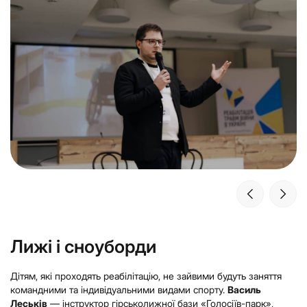
Лижі і сноуборди
Дітям, які проходять реабілітацію, не зайвими будуть заняття
командними та індивідуальними видами спорту.
Василь
Леськів
— інструктор гірськолижної бази «Голосіїв-парк»,