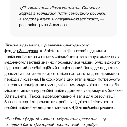
«Дівчинка стала більш контактна. Спочатку
ходила з милицями, потім самостійно босоніж,
а згодом у взутті зі спеціальною устілкою»
, —
розповіла Ірина Архипова.
Лікарка відзначила, що завдяки благодійному
фонду
«Запорука»
та Soleterre за фінансової підтримки
Італійської агенції з питань співробітництва в галузі розвитку у
медичному закладі значно покращилися умови. Було відкрито
відновлений реабілітаційний стаціонарний блок, де надається
допомога протягом гострого, післягострого та довготривалого
періодів лікування. На кожному з цих етапів люди потребують
належних комфортних умов, які сприятимуть відновленню. За
місяць стаціонарну реабілітаційну допомогу отримують близько
30 пацієнтів. Також відремонтовано 4 зали для реабілітації.
Загальна вартість ремонтних робіт у відділенні фізичної та
реабілітаційної медицини становить
4,5 мільйонів гривень
.
«Реабілітація дітей з мінно-вибуховими травмами — це
складний багатофакторний процес, який потребує