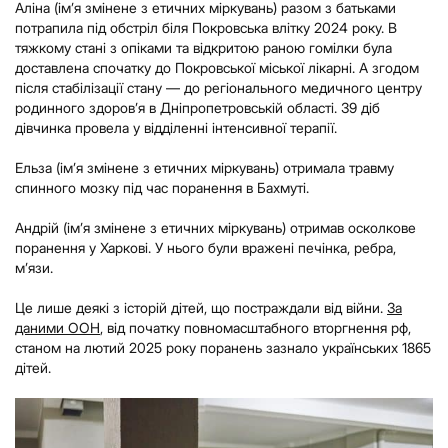
Аліна (ім’я змінене з етичних міркувань) разом з батьками
потрапила під обстріл біля Покровська влітку 2024 року. В
тяжкому стані з опіками та відкритою раною гомілки була
доставлена спочатку до Покровської міської лікарні. А згодом
після стабілізації стану — до регіонального медичного центру
родинного здоров’я в Дніпропетровській області. 39 діб
дівчинка провела у відділенні інтенсивної терапії.
Ельза (ім’я змінене з етичних міркувань) отримала травму
спинного мозку під час поранення в Бахмуті.
Андрій (ім’я змінене з етичних міркувань) отримав осколкове
поранення у Харкові. У нього були вражені печінка, ребра,
м’язи.
Це лише деякі з історій дітей, що постраждали від війни.
За
даними ООН
, від початку повномасштабного вторгнення рф,
станом на лютий 2025 року поранень зазнало українських 1865
дітей.