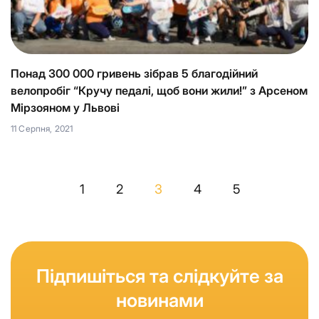
Понад 300 000 гривень зібрав 5 благодійний
велопробіг “Кручу педалі, щоб вони жили!” з Арсеном
Мірзояном у Львові
11 Серпня, 2021
1
2
3
4
5
Підпишіться та слідкуйте за
новинами