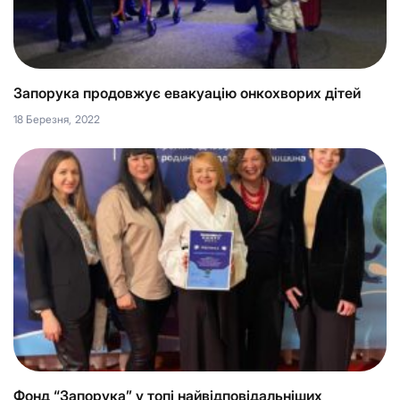
Запорука продовжує евакуацію онкохворих дітей
18 Березня, 2022
Фонд “Запорука” у топі найвідповідальніших