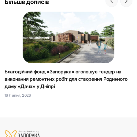
Більше дописів
Благодійний фонд «Запорука» оголошує тендер на
К
виконання ремонтних робіт для створення Родинного
що
Н
дому «Дача» у Дніпрі
15
16 Липня, 2026