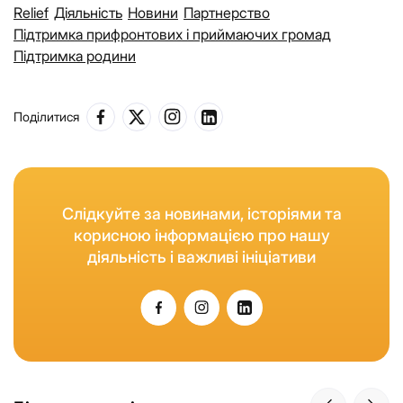
Relief
Діяльність
Новини
Партнерство
Підтримка прифронтових і приймаючих громад
Підтримка родини
Поділитися
Слідкуйте за новинами, історіями та
корисною інформацією про нашу
діяльність і важливі ініціативи