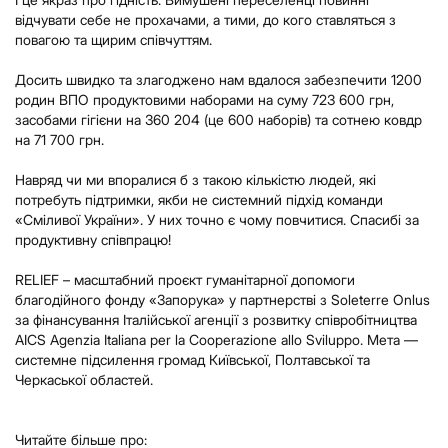
відчувати себе не прохачами, а тими, до кого ставляться з
повагою та щирим співчуттям.
Досить швидко та злагоджено нам вдалося забезпечити 1200
родин ВПО продуктовими наборами на суму 723 600 грн,
засобами гігієни на 360 204 (це 600 наборів) та сотнею ковдр
на 71 700 грн.
Навряд чи ми впоралися б з такою кількістю людей, які
потребуть підтримки, якби не системний підхід команди
«Сміливої України». У них точно є чому повчитися. Спасибі за
продуктивну співпрацю!
RELIEF – масштабний проєкт гуманітарної допомоги
благодійного фонду «Запорука» у партнерстві з Soleterre Onlus
за фінансування Італійської агенції з розвитку співробітництва
AICS Agenzia Italiana per la Cooperazione allo Sviluppo. Мета —
системне підсилення громад Київської, Полтавської та
Черкаської областей.
Читайте більше про: