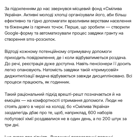
За підсиленням до нас звернувся місцевий фонд «Смілива
Україна». Активні молоді хлопці організували його, аби більш
ефективно та гідно допомагати вразливим верствам населення
та біженцям із гарячих точок. Перше, що зробили — створили
Google-форму та автоматизували процес завдяки гранту на
створення sms-розсилок.
Відтоді кожному потенційному отримувачу допомоги
приходить повідомлення, де і коли відбуватиметься роздача.
До речі, реєстрація дуже доступна. Навіть пенсіонери її досить
легко опановують. Натомість завдяки такій «примусовій»
диджитилізації видача відбувається завжди дисципліновано. Всі
процеси працюють, як годинник.
Такий раціональний підхід врешті-решт позначається й на
емоціях — на комфортності отримання допомоги. Люди не
стоять довго в черзі на холоді, бо «Смілива Україна»
заздалегідь дбає про те, щоб, наприклад, 600 наборів
побутової хімії роздавалися не в один день, а по 200 штук за
три дні.
І це якраз про гідність. Вимушені переселенці повинні