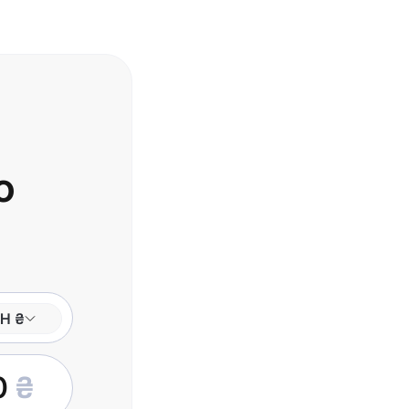
о
H ₴
0
₴