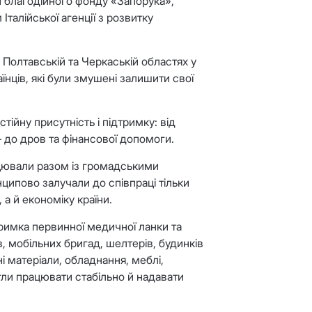
 благодійного фонду «Запорука»,
Італійської агенції з розвитку
 Полтавській та Черкаській областях у
їнців, які були змушені залишити свої
ійну присутність і підтримку: від
 — до дров та фінансової допомоги.
ювали разом із громадськими
ципово залучали до співпраці тільки
а й економіку країни.
имка первинної медичної ланки та
, мобільних бригад, шелтерів, будинків
 матеріали, обладнання, меблі,
гли працювати стабільно й надавати