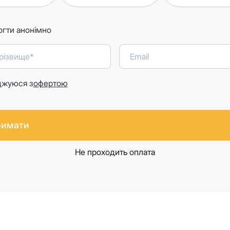
гти анонімно
джуюся з
офертою
римати
Не проходить оплата