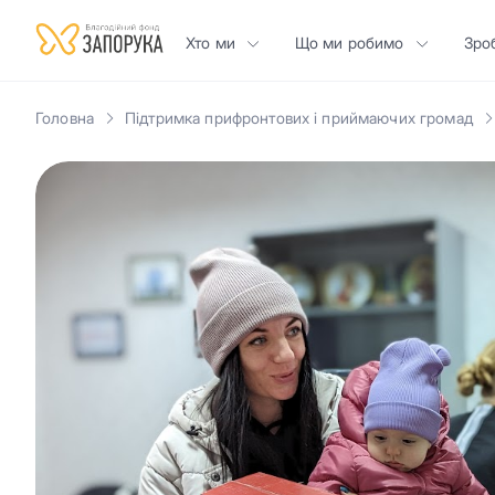
Хто ми
Що ми робимо
Зро
Головна
Підтримка прифронтових і приймаючих громад