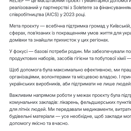
RELIEF — це масштабний проєкт гуманітарної допомоги
реалізований у партнерстві з Soleterre за фінансуванням 
співробітництва (AICS) у 2023 році.
Мета проєкту — всебічна підтримка громад у Київській,
сферах, пов’язаних із покращенням умов життя для укра
домівки та знайшли прихисток у цих регіонах.
У фокусі — базові потреби родин. Ми забезпечували пост
продуктових наборів, засобів гігієни та побутової хімії
Щоб допомога була максимально ефективною, ми прац
організаціями, волонтерами та місцевою владою. І прин
українських виробників, аби підтримати не лише людей, 
Важливим напрямом роботи у межах проєкту була підтр
комунальних закладів: лікарень, фельдшерських пунктів
для літніх людей. Ми передавали медикаменти, витратні
будівельні матеріали — усе необхідне, щоб заклади мо
допомогу якісно та вчасно.