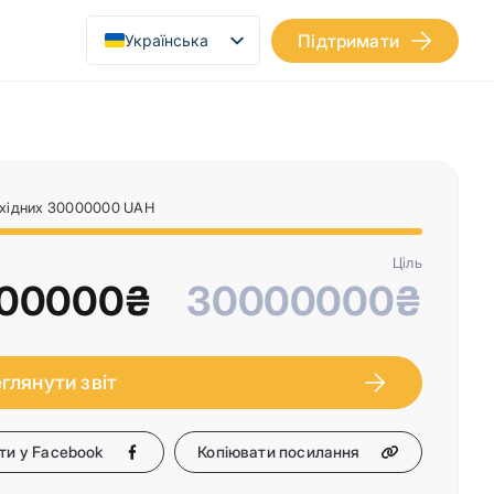
Підтримати
Українська
English
бхідних 30000000 UAH
Ціль
00000₴
30000000₴
глянути звіт
и у Facebook
Копіювати посилання