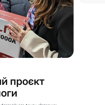
ий проєкт
моги