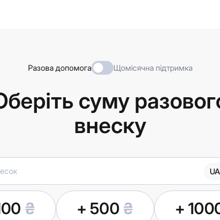
Разова допомога
Щомісячна підтримка
Оберіть суму разовог
внеску
UA
100
₴
+ 500
₴
+ 100