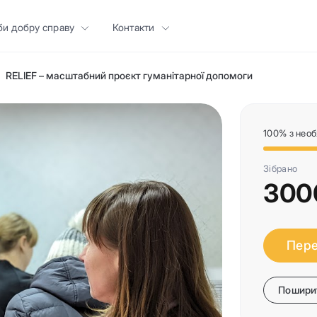
би добру справу
Контакти
RELIEF – масштабний проєкт гуманітарної допомоги
100% з нео
Зібрано
300
Пере
Поширит