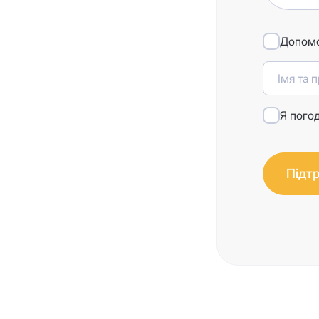
Допомо
Я пого
Підт