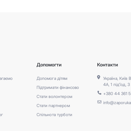
ь
Допомогти
Контакти
агаємо
Допомога дітям
Україна, Київ 
4А, 1 під’їзд, 
Підтримати фінансово
+380 44 361 
Стати волонтером
info@zaporuka
Стати партнером
рг
Спільнота турботи