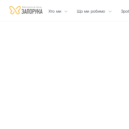
Хто ми
Що ми робимо
Зро