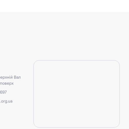
Верхній Вал
3 поверх
5697
.org.ua