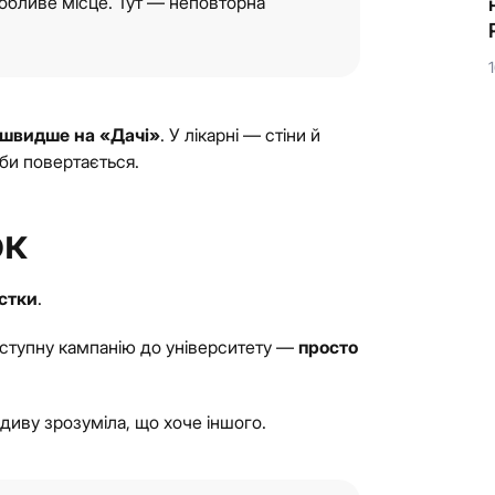
обливе місце. Тут — неповторна
єдинорога, який виконує бажання, він би точно
знав, що загадати!
9 Липня, 2026
ь швидше на «Дачі»
. У лікарні — стіни й
ніби повертається.
ок
істки
.
вступну кампанію до університету —
просто
идиву зрозуміла, що хоче іншого.