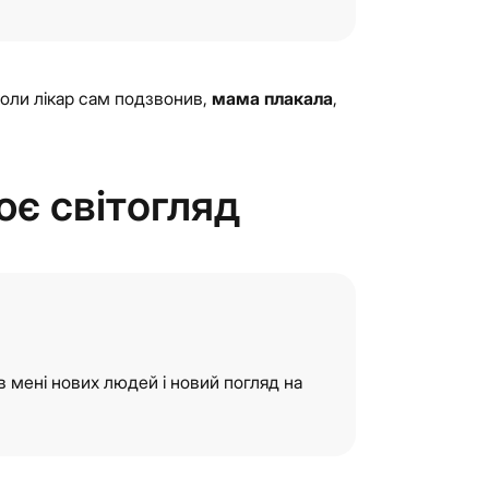
коли лікар сам подзвонив,
мама плакала
,
ює світогляд
ав мені нових людей і новий погляд на