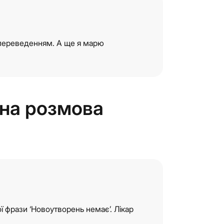
переведенням. А ще я марю
дна розмова
ї фрази ‘Новоутворень немає’. Лікар