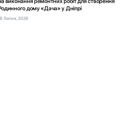
на виконання ремонтних робіт для створення
Наці
Родинного дому «Дача» у Дніпрі
15 Лип
16 Липня, 2026