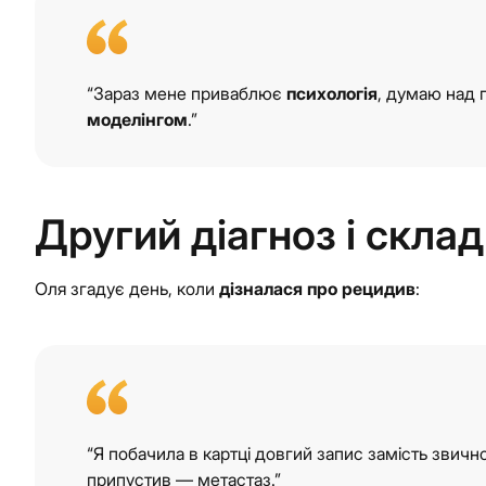
“Зараз мене приваблює
психологія
, думаю над 
моделінгом
.”
Другий діагноз і скла
Оля згадує день, коли
дізналася про рецидив
:
“Я побачила в картці довгий запис замість звично
припустив — метастаз.”