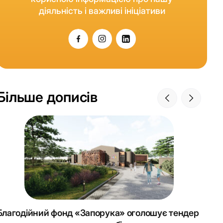
діяльність і важливі ініціативи
Більше дописів
Благодійний фонд «Запорука» оголошує тендер
Крок 