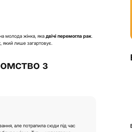
на молода жінка, яка
двічі перемогла рак
.
, який лише загартовує.
йомство з
вання, але потрапила сюди під час
Якби п’ятирічний Данило зустрів різнобарвного