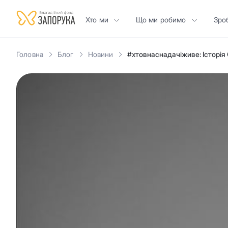
Хто ми
Що ми робимо
Зро
Головна
Блог
Новини
#хтовнаснадачіживе: Історія