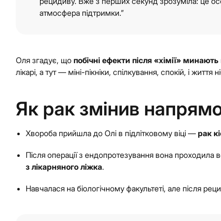
рецидиву. Вже з перших секунд зрозуміла: це ос
атмосфера підтримки.”
Оля згадує, що
побічні ефекти після «хімії» минают
лікарі, а тут — міні-пікніки, спілкування, спокій, і життя 
Як рак змінив напрям
Хвороба прийшла до Олі в підлітковому віці —
рак к
Після операції з ендопротезування вона проходила 
з лікарняного ліжка
.
Навчалася на біологічному факультеті, але після рец