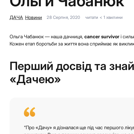
Ольги Чабанюк
ДАЧА
Новини
28 Серпня, 2020
читати
< 1
хвилини
Ольга Чабанюк — наша дачниця,
cancer survivor
і силь
Кожен етап боротьби за життя вона сприймає як виклик
Перший досвід та зна
«Дачею»
“Про «Дачу» я дізналася ще під час першого ліку