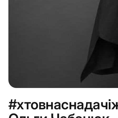
#хтовнаснадачіж