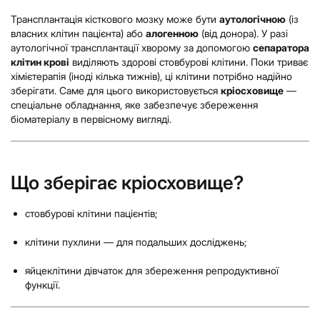
Трансплантація кісткового мозку може бути
аутологічною
(із
власних клітин пацієнта) або
алогенною
(від донора). У разі
аутологічної трансплантації хворому за допомогою
сепаратора
клітин крові
виділяють здорові стовбурові клітини. Поки триває
хімієтерапія (іноді кілька тижнів), ці клітини потрібно надійно
зберігати. Саме для цього використовується
кріосховище
—
спеціальне обладнання, яке забезпечує збереження
біоматеріалу в первісному вигляді.
Що зберігає кріосховище?
стовбурові клітини пацієнтів;
клітини пухлини — для подальших досліджень;
яйцеклітини дівчаток для збереження репродуктивної
функції.