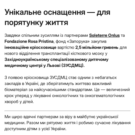
Унікальне оснащення — для
порятунку життя
Завдяки спільним зусиллям із партнерами
Soleterre Onlus
та
Fondazione Rosa Pristina
, фонд «Запорука» закупив
інноваційне кріосховище
вартістю
2,5 мільйони гривень
для
нового відділення трансплантації кісткового мозку у
Західноукраїнському спеціалізованому дитячому
медичному центрі у Львові (ЗУСДМЦ).
З появою кріосховища ЗУСДМЦ стає одним з небагатьох
закладів в Україні, де зберігатимуть життєво важливий
біоматеріал за найсучаснішими стандартами. Це — величезний
крок уперед у лікуванні онкологічних та онкогематологічних
хвороб у дітей.
Ми щиро вдячні партнерам за віру в майбутнє української
медицини. Разом ми рятуємо життя і робимо сучасне лікування
доступним дітям з усієї України.