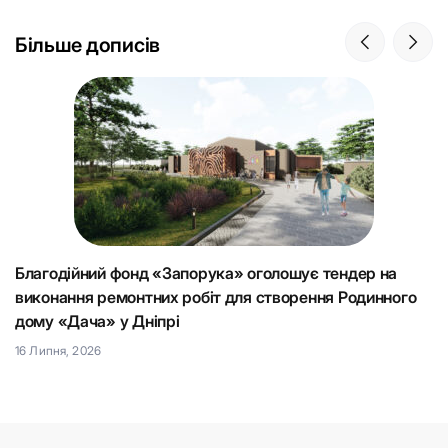
Більше дописів
Благодійний фонд «Запорука» оголошує тендер на
К
виконання ремонтних робіт для створення Родинного
що
Н
дому «Дача» у Дніпрі
15
16 Липня, 2026