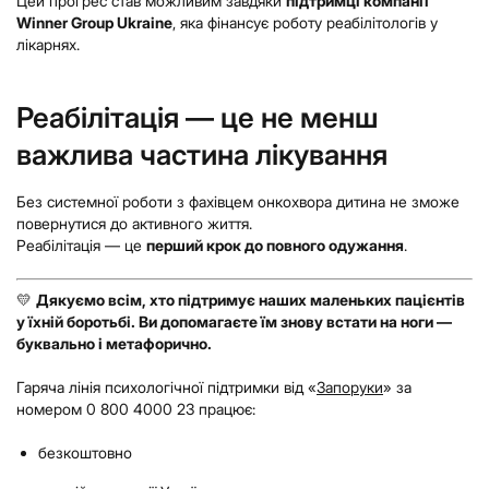
Цей прогрес став можливим завдяки
підтримці компанії
Winner Group Ukraine
, яка фінансує роботу реабілітологів у
лікарнях.
Реабілітація — це не менш
важлива частина лікування
Без системної роботи з фахівцем онкохвора дитина не зможе
повернутися до активного життя.
Реабілітація — це
перший крок до повного одужання
.
💛
Дякуємо всім, хто підтримує наших маленьких пацієнтів
у їхній боротьбі. Ви допомагаєте їм знову встати на ноги —
буквально і метафорично.
Гаряча лінія психологічної підтримки від «
Запоруки
» за
номером 0 800 4000 23 працює:
безкоштовно