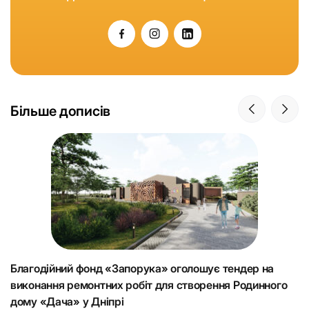
Більше дописів
Благодійний фонд «Запорука» оголошує тендер на
К
виконання ремонтних робіт для створення Родинного
що
Н
дому «Дача» у Дніпрі
15