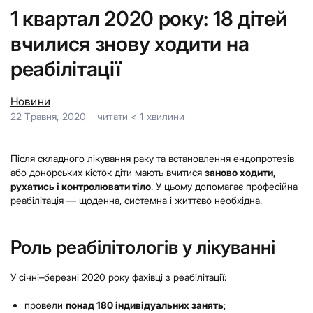
1 квартал 2020 року: 18 дітей
вчилися знову ходити на
реабілітації
Новини
22 Травня, 2020
читати
< 1
хвилини
Після складного лікування раку та встановлення ендопротезів
або донорських кісток діти мають вчитися
заново ходити,
рухатись і контролювати тіло
. У цьому допомагає професійна
реабілітація — щоденна, системна і життєво необхідна.
Роль реабілітологів у лікуванні
У січні–березні 2020 року фахівці з реабілітації:
провели
понад 180 індивідуальних занять
;