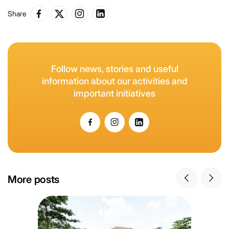
Share
Follow news, stories and useful
information about our activities and
important initiatives
More posts