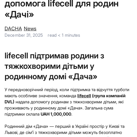
допомога lifecell для родин
«Дачі»
DACHA
News
December 31, 2025
read
< 1
minutes
lifecell підтримав родини з
тяжкохворими дітьми у
родинному домі «Дача»
У передноворічний період, коли підтримка та відчуття турботи
мають особливе значення, команда
lifecell
(група компаній
DVL)
надала допомогу родинам з тяжкохворими дітьми, які
проживають у родинному домі «Дача». Загальна сума
підтримки склала
UAH 1,000,000
.
Родинний дім «Дача» — перший в Україні простір у Києві та
Львові, де сім’ї з тяжкохворими дітьми можуть безоплатно