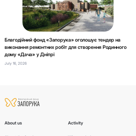
Благодійний фонд «Запорука» оголошує тендер на
К
виконання ремонтних робіт для створення Родинного
що
Н
дому «Дача» у Дніпрі
Ju
July 16, 2026
About us
Activity