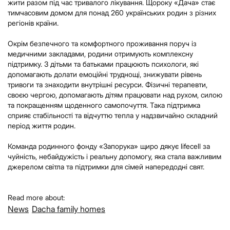
жити разом під час тривалого лікування. Щороку «Дача» стає
тимчасовим домом для понад 260 українських родин з різних
регіонів країни.
Окрім безпечного та комфортного проживання поруч із
медичними закладами, родини отримують комплексну
підтримку. З дітьми та батьками працюють психологи, які
допомагають долати емоційні труднощі, знижувати рівень
тривоги та знаходити внутрішні ресурси. Фізичні терапевти,
своєю чергою, допомагають дітям працювати над рухом, силою
та покращенням щоденного самопочуття. Така підтримка
сприяє стабільності та відчуттю тепла у надзвичайно складний
період життя родин.
Команда родинного фонду «Запорука» щиро дякує lifecell за
чуйність, небайдужість і реальну допомогу, яка стала важливим
джерелом світла та підтримки для сімей напередодні свят.
Read more about:
News
Dacha family homes